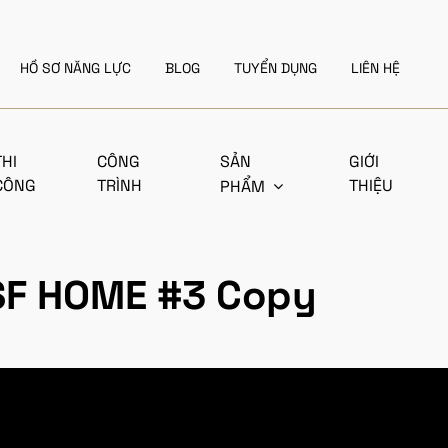
HỒ SƠ NĂNG LỰC
BLOG
TUYỂN DỤNG
LIÊN HỆ
THI
CÔNG
SẢN
GIỚI
CÔNG
TRÌNH
THIỆU
PHẨM
SF HOME #3 Copy