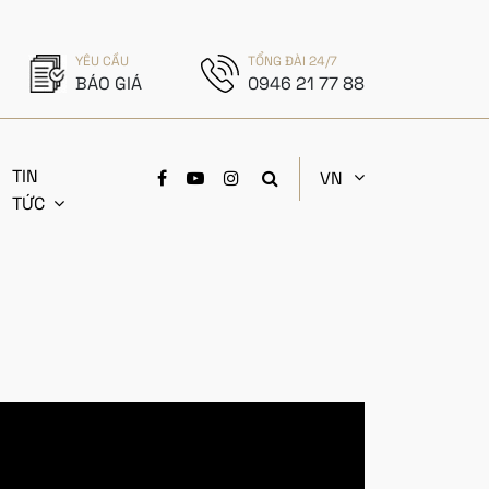
YÊU CẦU
TỔNG ĐÀI 24/7
BÁO GIÁ
0946 21 77 88
TIN
VN
TỨC