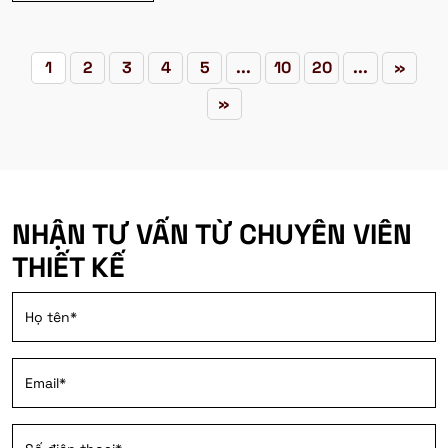
1
2
3
4
5
...
10
20
...
»
»
NHẬN TƯ VẤN TỪ CHUYÊN VIÊN
THIẾT KẾ