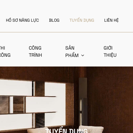
HỒ SƠ NĂNG LỰC
BLOG
TUYỂN DỤNG
LIÊN HỆ
THI
CÔNG
SẢN
GIỚI
CÔNG
TRÌNH
THIỆU
PHẨM
TUYỂN DỤNG