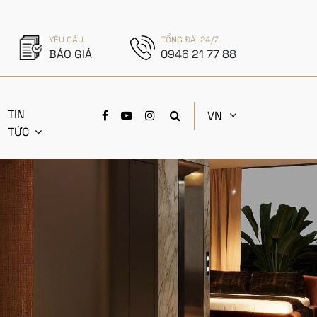
YÊU CẦU
TỔNG ĐÀI 24/7
BÁO GIÁ
0946 21 77 88
TIN
VN
TỨC