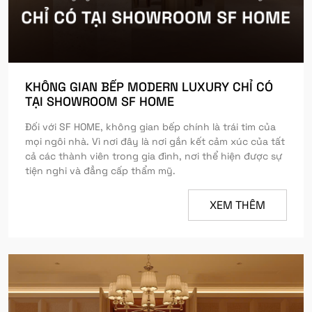
KHÔNG GIAN BẾP MODERN LUXURY CHỈ CÓ
TẠI SHOWROOM SF HOME
Đối với SF HOME, không gian bếp chính là trái tim của
mọi ngôi nhà. Vì nơi đây là nơi gắn kết cảm xúc của tất
cả các thành viên trong gia đình, nơi thể hiện được sự
tiện nghi và đẳng cấp thẩm mỹ.
XEM THÊM