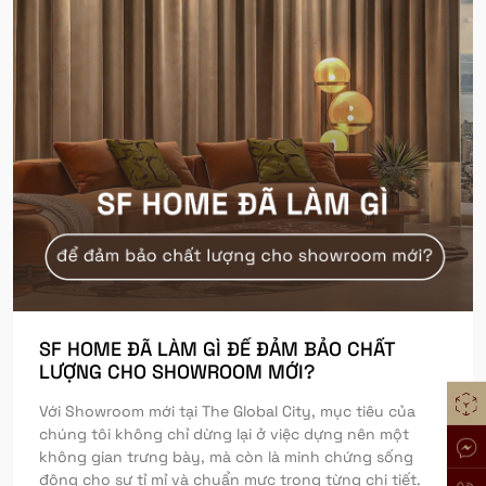
SF HOME ĐÃ LÀM GÌ ĐỂ ĐẢM BẢO CHẤT
LƯỢNG CHO SHOWROOM MỚI?
Với Showroom mới tại The Global City, mục tiêu của
chúng tôi không chỉ dừng lại ở việc dựng nên một
không gian trưng bày, mà còn là minh chứng sống
động cho sự tỉ mỉ và chuẩn mực trong từng chi tiết.