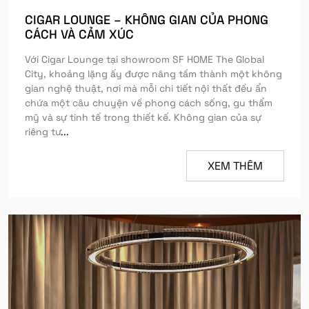
CIGAR LOUNGE – KHÔNG GIAN CỦA PHONG
CÁCH VÀ CẢM XÚC
Với Cigar Lounge tại showroom SF HOME The Global
City, khoảng lặng ấy được nâng tầm thành một không
gian nghệ thuật, nơi mà mỗi chi tiết nội thất đều ẩn
chứa một câu chuyện về phong cách sống, gu thẩm
mỹ và sự tinh tế trong thiết kế. Không gian của sự
riêng tư
...
XEM THÊM