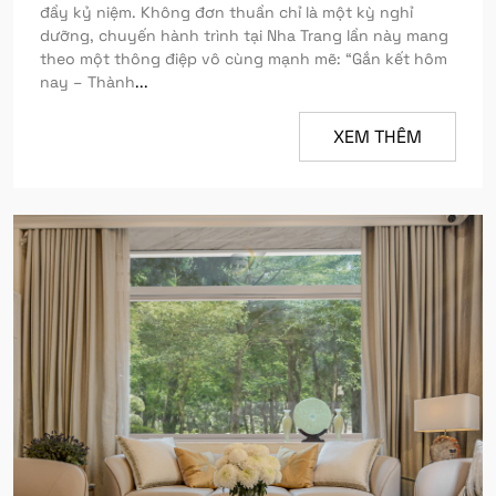
đầy kỷ niệm. Không đơn thuần chỉ là một kỳ nghỉ
dưỡng, chuyến hành trình tại Nha Trang lần này mang
theo một thông điệp vô cùng mạnh mẽ: “Gắn kết hôm
nay – Thành
...
XEM THÊM