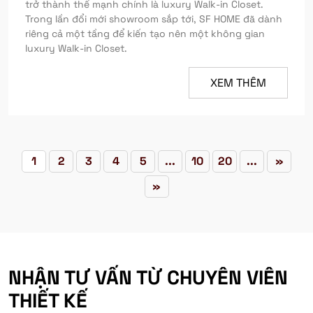
trở thành thế mạnh chính là luxury Walk-in Closet.
Trong lần đổi mới showroom sắp tới, SF HOME đã dành
riêng cả một tầng để kiến tạo nên một không gian
luxury Walk-in Closet.
XEM THÊM
1
2
3
4
5
...
10
20
...
»
»
NHẬN TƯ VẤN TỪ CHUYÊN VIÊN
THIẾT KẾ