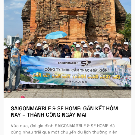
SAIGONMARBLE & SF HOME: GẮN KẾT HÔM
NAY – THÀNH CÔNG NGÀY MAI
Vừa qua, đại gia đình SAIGONMARBLE & SF HOME đã
cùng nhau trải qua một chuyến du lịch thường niên