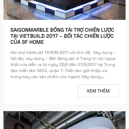
SAIGONMARBLE ĐỒNG TÀI TRỢ CHIẾN LƯỢC
TẠI VIETBUILD 2017 – ĐỐI TÁC CHIẾN LƯỢC
CỦA SF HOME
Hội chợ Vietbuild TP.HCM 2017 với chủ đề: Xây dựng –
Vật liệu xây dựng – Bất động sản & Trang trí nội ngoại
thất vừa diễn ra từ ngày 23/6 đến 27/6/2017 tại Trung
tâm triển lãm SECC, quận 7. Triển lãm giới thiệu và
trưng bày các sản phẩm của ngành Xây dựng
...
XEM THÊM