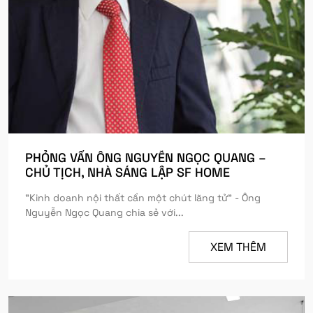
PHỎNG VẤN ÔNG NGUYỄN NGỌC QUANG –
CHỦ TỊCH, NHÀ SÁNG LẬP SF HOME
"Kinh doanh nội thất cần một chút lãng tử" - Ông
Nguyễn Ngọc Quang chia sẻ với...
XEM THÊM