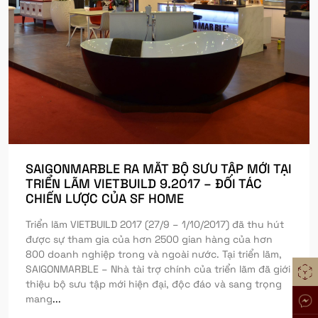
SAIGONMARBLE RA MẮT BỘ SƯU TẬP MỚI TẠI
TRIỂN LÃM VIETBUILD 9.2017 – ĐỐI TÁC
CHIẾN LƯỢC CỦA SF HOME
Triển lãm VIETBUILD 2017 (27/9 – 1/10/2017) đã thu hút
được sự tham gia của hơn 2500 gian hàng của hơn
800 doanh nghiệp trong và ngoài nước. Tại triển lãm,
SAIGONMARBLE – Nhà tài trợ chính của triển lãm đã giới
thiệu bộ sưu tập mới hiện đại, độc đáo và sang trọng
mang
...