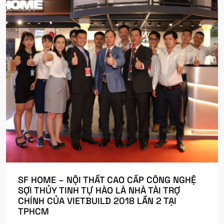
SF HOME – NỘI THẤT CAO CẤP CÔNG NGHỆ
SỢI THỦY TINH TỰ HÀO LÀ NHÀ TÀI TRỢ
CHÍNH CỦA VIETBUILD 2018 LẦN 2 TẠI
TPHCM