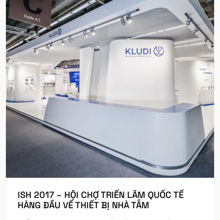
ISH 2017 – HỘI CHỢ TRIỂN LÃM QUỐC TẾ
HÀNG ĐẦU VỀ THIẾT BỊ NHÀ TẮM