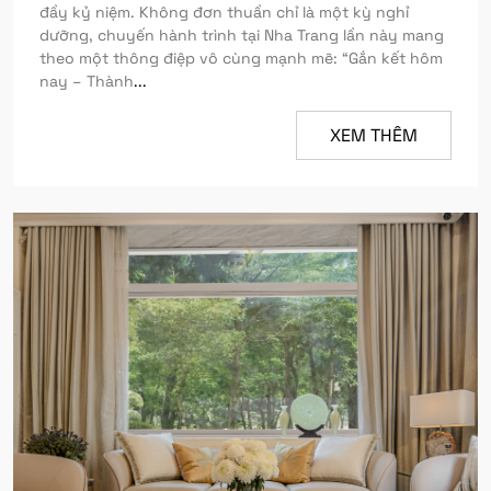
đầy kỷ niệm. Không đơn thuần chỉ là một kỳ nghỉ
dưỡng, chuyến hành trình tại Nha Trang lần này mang
theo một thông điệp vô cùng mạnh mẽ: “Gắn kết hôm
nay – Thành
...
XEM THÊM