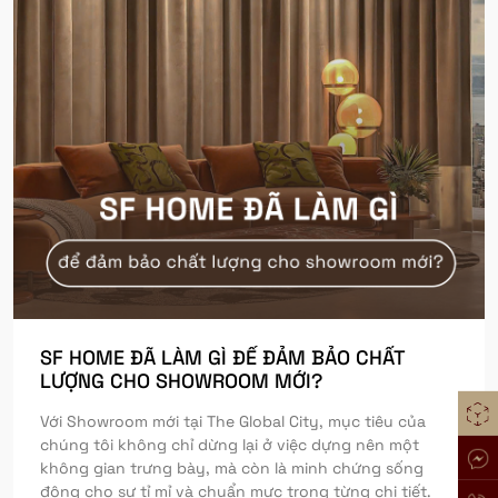
SF HOME ĐÃ LÀM GÌ ĐỂ ĐẢM BẢO CHẤT
LƯỢNG CHO SHOWROOM MỚI?
Với Showroom mới tại The Global City, mục tiêu của
chúng tôi không chỉ dừng lại ở việc dựng nên một
không gian trưng bày, mà còn là minh chứng sống
động cho sự tỉ mỉ và chuẩn mực trong từng chi tiết.