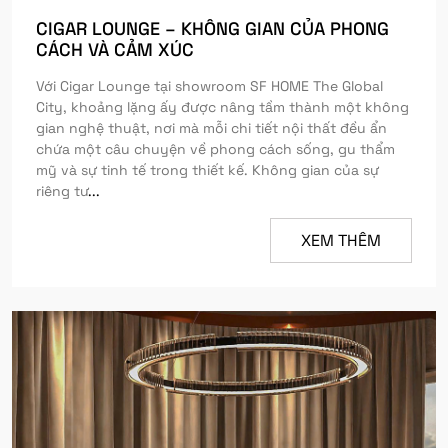
CIGAR LOUNGE – KHÔNG GIAN CỦA PHONG
CÁCH VÀ CẢM XÚC
Với Cigar Lounge tại showroom SF HOME The Global
City, khoảng lặng ấy được nâng tầm thành một không
gian nghệ thuật, nơi mà mỗi chi tiết nội thất đều ẩn
chứa một câu chuyện về phong cách sống, gu thẩm
mỹ và sự tinh tế trong thiết kế. Không gian của sự
riêng tư
...
XEM THÊM