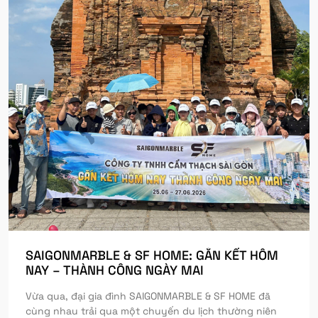
SAIGONMARBLE & SF HOME: GẮN KẾT HÔM
NAY – THÀNH CÔNG NGÀY MAI
Vừa qua, đại gia đình SAIGONMARBLE & SF HOME đã
cùng nhau trải qua một chuyến du lịch thường niên