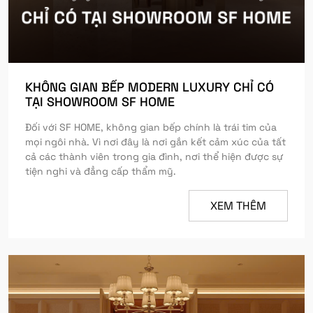
KHÔNG GIAN BẾP MODERN LUXURY CHỈ CÓ
TẠI SHOWROOM SF HOME
Đối với SF HOME, không gian bếp chính là trái tim của
mọi ngôi nhà. Vì nơi đây là nơi gắn kết cảm xúc của tất
cả các thành viên trong gia đình, nơi thể hiện được sự
tiện nghi và đẳng cấp thẩm mỹ.
XEM THÊM