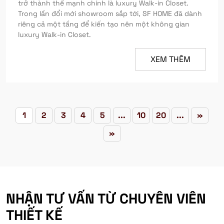
trở thành thế mạnh chính là luxury Walk-in Closet.
Trong lần đổi mới showroom sắp tới, SF HOME đã dành
riêng cả một tầng để kiến tạo nên một không gian
luxury Walk-in Closet.
XEM THÊM
1
2
3
4
5
...
10
20
...
»
»
NHẬN TƯ VẤN TỪ CHUYÊN VIÊN
THIẾT KẾ