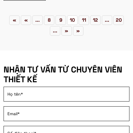
«
«
...
8
9
10
11
12
...
20
...
»
»
NHẬN TƯ VẤN TỪ CHUYÊN VIÊN
THIẾT KẾ